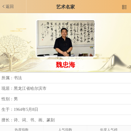
返回
艺术名家

魏忠海
所属：书法
现居：黑龙江省哈尔滨市
性别：男
生于：1964年5月8日
擅长：诗、词、书、画、篆刻
热度指数
人气指数
年度人气榜