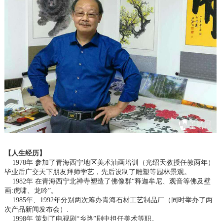
【人生经历】
1978年 参加了青海西宁地区美术油画培训（光绍天教授任教两年）
毕业后广交天下朋友拜师学艺，先后设制了雕塑等园林景观。
1982年 在青海西宁北禅寺塑造了佛像群“释迦牟尼、观音等佛及壁
画:虎啸、龙吟”。
1985年、1992年分别两次筹办青海石材工艺制品厂（同时举办了两
次产品新闻发布会）.
1998年 策划了电视剧“乡路”剧中担任美术等职。