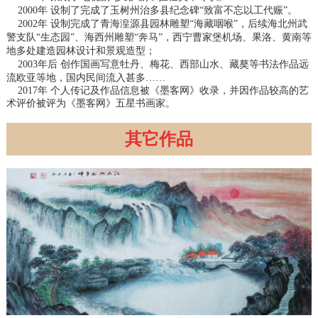
2000年 设制了完成了玉树州治多县纪念碑“致富不忘以工代赈”。
2002年 设制完成了青海湟源县园林雕塑“海藏咽喉”，后续海北州武
警支队“生态园”、海西州雕塑“奔马”，西宁曹家堡机场、果洛、黄南等
地多处建造园林设计和景观造型；
2003年后 创作国画写意牡丹、梅花、西部山水、藏獒等书法作品远
流欧亚等地，国内民间流入甚多……
2017年 个人传记及作品信息被《墨客网》收录，并因作品较高的艺
术评价被评为《墨客网》五星书画家。
其它作品