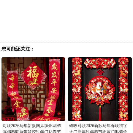
您可能还关注：
对联2026马年新款国风织锦刺绣
磁吸对联2026新款马年春联福字
高档春联自带背胶过年门贴春节
大门新年过年春节布置门贴装饰