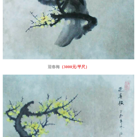
迎春梅
（3
000元/平尺
）