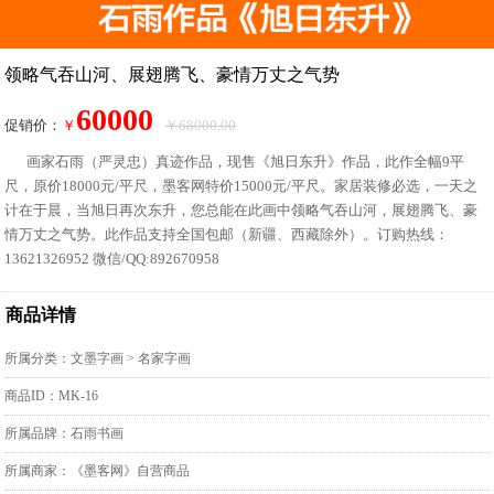
领略气吞山河、展翅腾飞、豪情万丈之气势
60000
促销价：
￥
￥68000.00
画家石雨（严灵忠）真迹作品，现售《旭日东升》作品，此作全幅9平
尺，原价18000元/平尺，墨客网特价15000元/平尺。家居装修必选，一天之
计在于晨，当旭日再次东升，您总能在此画中领略气吞山河，展翅腾飞、豪
情万丈之气势。此作品支持全国包邮（新疆、西藏除外）。订购热线：
13621326952 微信/QQ:892670958
商品详情
所属分类：
文墨字画
>
名家字画
商品ID：MK-16
所属品牌：石雨书画
所属商家：《墨客网》自营商品