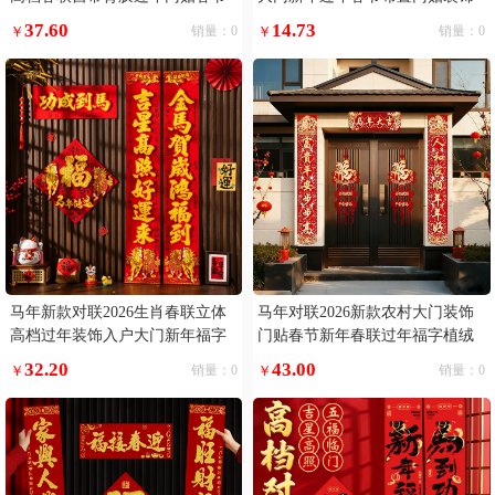
礼品
挂件
37.60
14.73
￥
销量：0
￥
销量：0
马年新款对联2026生肖春联立体
马年对联2026新款农村大门装饰
高档过年装饰入户大门新年福字
门贴春节新年春联过年福字植绒
自粘
高端
32.20
43.00
￥
销量：0
￥
销量：0