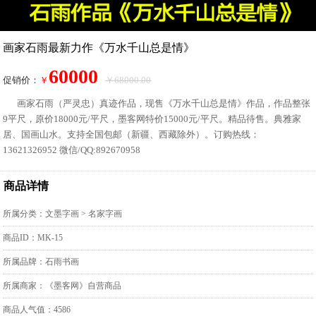
画家石雨最新力作《万水千山总是情》
60000
促销价：
￥
￥68000.00
画家石雨（严灵忠）真迹作品，现售《万水千山总是情》作品，作品整张
9平尺，原价18000元/平尺，墨客网特价15000元/平尺。精品待售。典雅家
居、国画山水。支持全国包邮（新疆、西藏除外）。订购热线：
13621326952 微信/QQ:892670958
商品详情
所属分类：
文墨字画
>
名家字画
商品ID：MK-15
所属品牌：石雨书画
所属商家：《墨客网》自营商品
商品人气值：4586