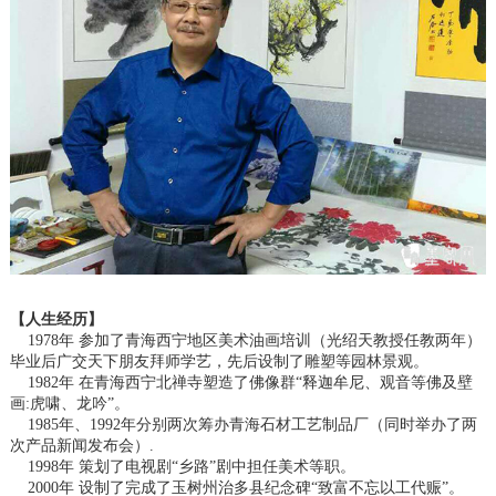
【人生经历】
1978年 参加了青海西宁地区美术油画培训（光绍天教授任教两年）
毕业后广交天下朋友拜师学艺，先后设制了雕塑等园林景观。
1982年 在青海西宁北禅寺塑造了佛像群“释迦牟尼、观音等佛及壁
画:虎啸、龙吟”。
1985年、1992年分别两次筹办青海石材工艺制品厂（同时举办了两
次产品新闻发布会）.
1998年 策划了电视剧“乡路”剧中担任美术等职。
2000年 设制了完成了玉树州治多县纪念碑“致富不忘以工代赈”。