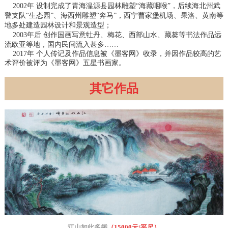
2002年 设制完成了青海湟源县园林雕塑“海藏咽喉”，后续海北州武
警支队“生态园”、海西州雕塑“奔马”，西宁曹家堡机场、果洛、黄南等
地多处建造园林设计和景观造型；
2003年后 创作国画写意牡丹、梅花、西部山水、藏獒等书法作品远
流欧亚等地，国内民间流入甚多……
2017年 个人传记及作品信息被《墨客网》收录，并因作品较高的艺
术评价被评为《墨客网》五星书画家。
其它作品
江山如此多娇
（1
5000元/平尺
）