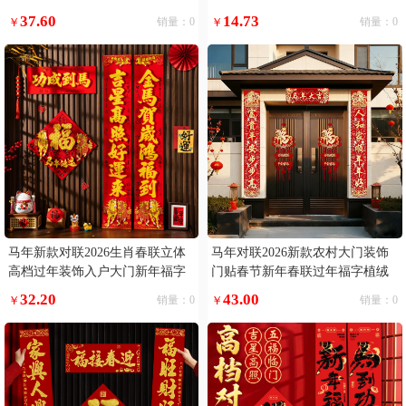
礼品
挂件
37.60
14.73
￥
销量：0
￥
销量：0
马年新款对联2026生肖春联立体
马年对联2026新款农村大门装饰
高档过年装饰入户大门新年福字
门贴春节新年春联过年福字植绒
自粘
高端
32.20
43.00
￥
销量：0
￥
销量：0