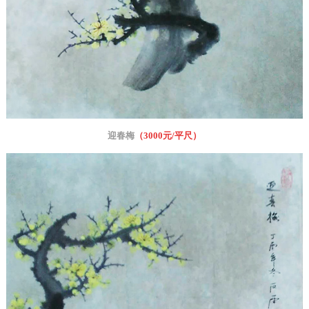
迎春梅
（3
000元/平尺
）