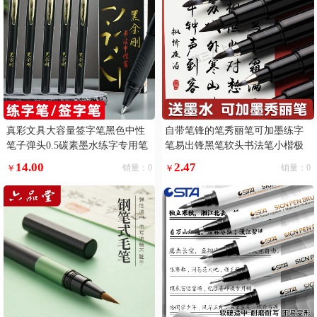
真彩文具大容量签字笔黑色中性
自带笔锋的笔秀丽笔可加墨练字
笔子弹头0.5碳素墨水练字专用笔
笔易出锋黑笔软头书法笔小楷极
黑笔巨能写滑丽芯顺滑好写黑金
小楷
14.00
2.47
￥
销量：0
￥
销量：0
刚书法笔写字5支