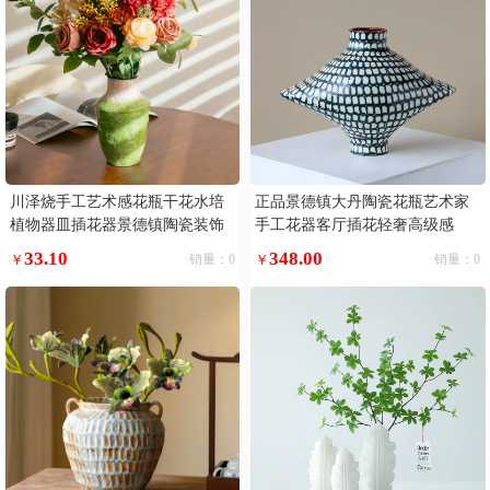
川泽烧手工艺术感花瓶干花水培
正品景德镇大丹陶瓷花瓶艺术家
植物器皿插花器景德镇陶瓷装饰
手工花器客厅插花轻奢高级感
摆件
33.10
348.00
￥
销量：0
￥
销量：0