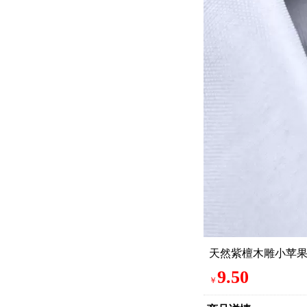
天然紫檀木雕小苹
9.50
￥