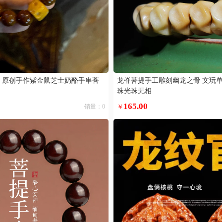
」原创手作紫金鼠芝士奶酪手串菩
龙脊菩提手工雕刻幽龙之骨 文玩
珠光珠无相
165.00
销量：0
￥