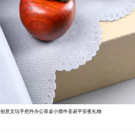
果创意文玩手把件办公茶桌小摆件圣诞平安夜礼物