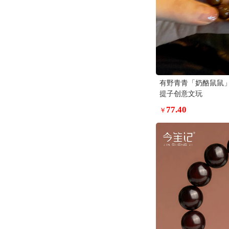
有野青青「奶酪鼠鼠
提子创意文玩
77.40
￥