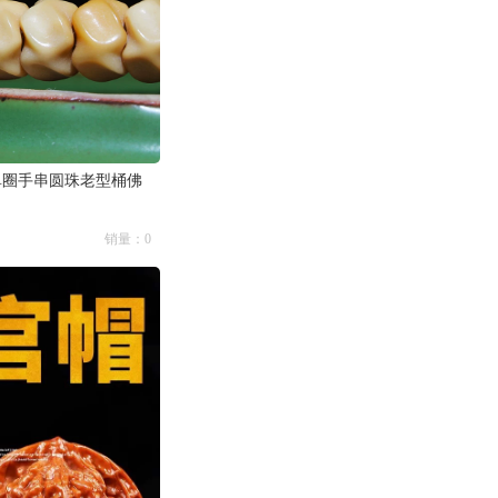
单圈手串圆珠老型桶佛
销量：0