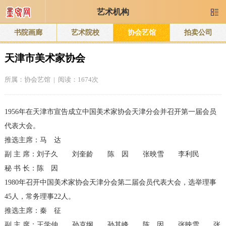
艺术机构

书院画廊
艺术院校
协会艺馆
拍卖公司
天津市美术家协会
所属：
协会艺馆
| 阅读：1674次
1956年在天津市宣告成立中国美术家协会天津分会并召开第一届会员
代表大会。
推选主席：马 达
副 主 席：刘子久 刘奎龄 陈 因 张映雪 李利民
秘 书 长：陈 因
1980年召开中国美术家协会天津分会第二届会员代表大会，选举理事
45人，常务理事22人。
推选主席：秦 征
副 主 席：王学仲 孙克纲 孙其峰 陈 因 张映雪 张