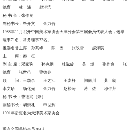
德育 林 浦 赵泮滨
秘 书 长：张作良
副秘书长：毕开文 金力吾
1988年11月召开中国美术家协会天津分会第三届会员代表大会，选举
理事71名，常务理事32名。
推选名誉主席：孙其峰 陈 因 张映雪 赵泮滨
主 席：秦 征
副 主 席：邓家驹 孙克纲 杜滋龄 吴 燃 张作良 张
德育 张世范 曹德兆
顾 问：王颂余 王之江 王麦杆 闫丽川 萧 朗
李文珍 杨化光 金力吾 赵松涛 溥 佐 穆仲芹
秘 书 长：曹德兆（兼）
副秘书长：胡崇礼 申世辉
1991年后更名为天津美术家协会
现有全国美协会员284人