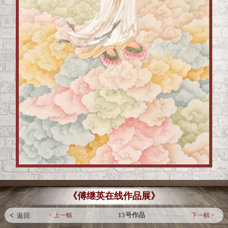
《傅继英在线作品展》
15号作品
< 上一幅
下一幅 >
 返回