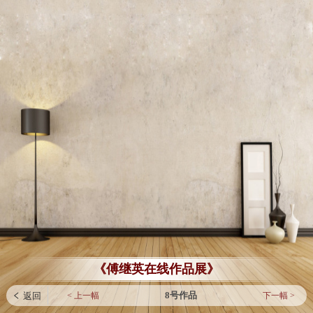
《傅继英在线作品展》
8号作品
< 上一幅
下一幅 >
 返回