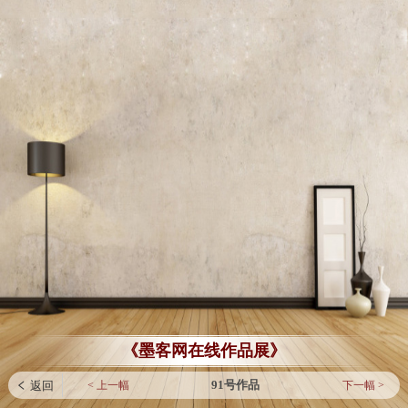
《墨客网在线作品展》
91号作品
< 上一幅
下一幅 >
 返回