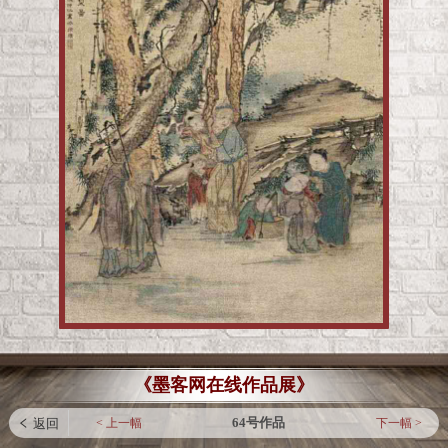
《墨客网在线作品展》
64号作品
< 上一幅
下一幅 >
 返回