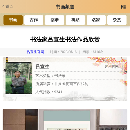
返回
书画频道

书画
古作
临摹
碑贴
名家
杂赏
书法家吕宣生书法作品欣赏
吕宣生官网
| 时间：2020-06-18 | 阅读：6116次
吕宣生
艺术官网 >>
艺术类型：书法家
所属籍贯：甘肃省陇南市西和县
人气指数：9341