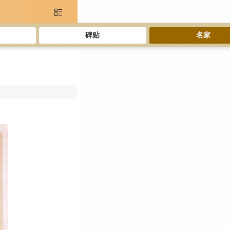

碑贴
名家