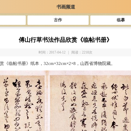
书画频道
古作
临摹
傅山行草书法作品欣赏《临帖书册》
时间：2017-04-12 | 阅读：2218次
《临帖书册》纸本，32cm×32cm×2×8，山西省博物院藏。