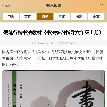
返回
书画频道

书画
古作
临摹
碑贴
名家
杂赏
硬笔行楷书法教材《书法练习指导六年级上册》
时间：2017-04-09 | 阅读：4742次
国内第一套视觉系书法教材:《书法练习指导六年级上册》，田英
章主编，范字书写：田雪松，科学出版社，中小学硬笔行楷字帖
图片54张。