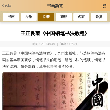
返回
书画频道

书画
古作
临摹
碑贴
名家
杂赏
王正良著《中国钢笔书法教程》
时间：2017-04-09 | 阅读：4754次
王正良著《中国钢笔书法教程》，九州出版社，节选钢笔书法点
画的基本审美要求，钢笔书法的用笔，钢笔书法的笔顺，钢笔书
法的结构、偏旁部首，草书歌诀等图片90张。