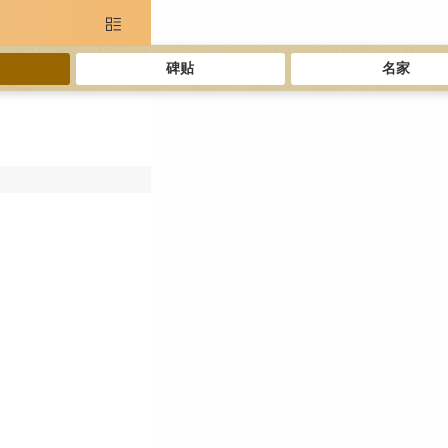

碑贴
名家