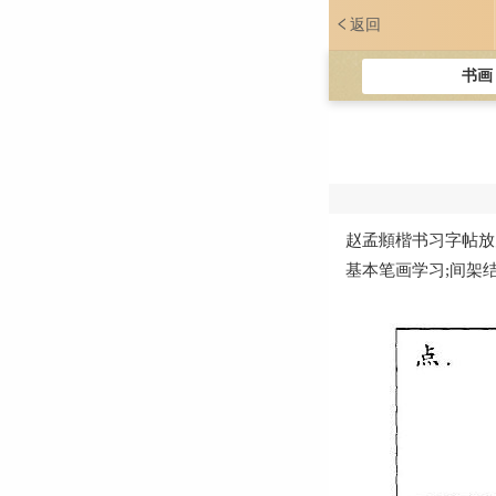
返回
书画
赵孟頫楷书习字帖放大
基本笔画学习;间架