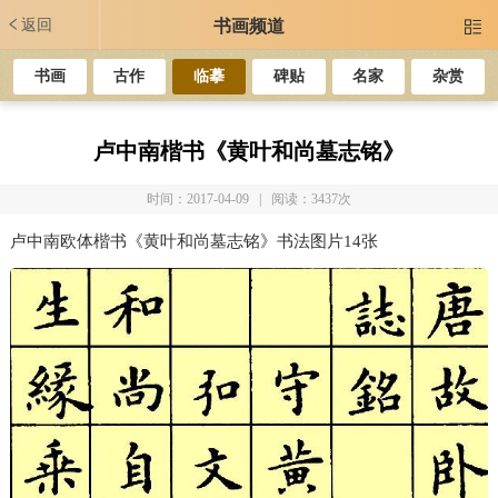
返回
书画频道

书画
古作
临摹
碑贴
名家
杂赏
卢中南楷书《黄叶和尚墓志铭》
时间：2017-04-09 | 阅读：3437次
卢中南欧体楷书《黄叶和尚墓志铭》书法图片14张