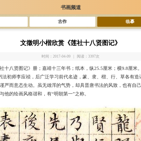
书画频道
古作
临摹
文徵明小楷欣赏《莲社十八贤图记》
时间：2017-04-09 | 阅读：3397次
社十八贤图记》册；嘉靖十三年书；纸本，纵25.5厘米；横9.8厘米
书法初师李应祯，后广泛学习前代名迹，篆、隶、楷、行、草各有造
谨严而意态生动。虽无雄浑的气势，却具晋唐书法的风致，也有自
与他的绘画风格谐和，有“明朝第一”之称。