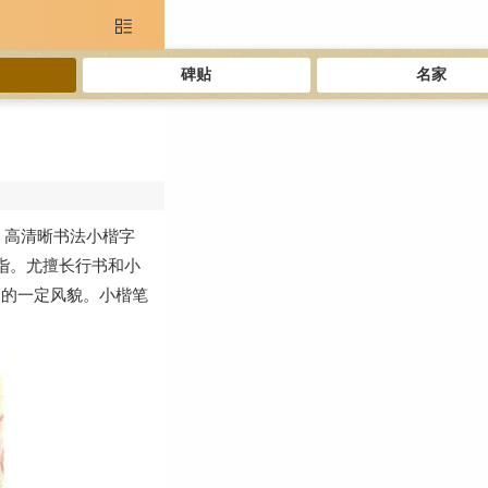

碑贴
名家
。高清晰书法小楷字
诣。尤擅长行书和小
己的一定风貌。小楷笔