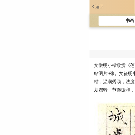
返回
书画
文徵明小楷欣赏《莲
帖图片9张。文征明
楷，温润秀劲，法度
划婉转，节奏缓和，