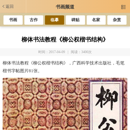
返回
书画频道

书画
古作
临摹
碑贴
名家
杂赏
柳体书法教程《柳公权楷书结构》
时间：2017-04-09 | 阅读：3400次
柳体书法教程《柳公权楷书结构》，广西科学技术出版社，毛笔
楷书字帖图片81张。