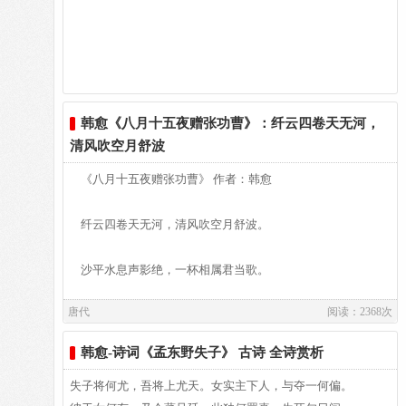
--韩愈
登阶躬背上堂，奉献肉干和酒食，
带垂苍玉佩，辔蹙黄金络。诱接喻登龙，趋驰状倾藿。
--李正封
想借这菲薄祭品，表示我的虔衷。
青娥翳长袖，红颊吹鸣籥。傥不忍辛勤，何由恣欢谑。
--韩愈
韩愈《八月十五夜赠张功曹》：纤云四卷天无河，
管庙的老人，似乎知道神的旨意，
惟当早富贵，岂得暂寂寞。但掷雇笑金，仍祈却老药。
清风吹空月舒波
--李正封
凝视窥察我祭祀之意，为我鞠躬。
殁庙配尊斝，生堂合聲鑮。安行庇松篁，高卧枕莞蒻。
《八月十五夜赠张功曹》 作者：韩愈
--韩愈
手里持着杯蛟，教导我如何投掷，
洗沐恣兰芷，割烹厌腗臄。喜颜非忸怩，达志无陨获。
纤云四卷天无河，清风吹空月舒波。
--李正封
说此卜是最吉征兆，他人难相同。
诙谐酒席展，慷慨戎装著。斩马祭旄纛，炰羔礼芒屩。
沙平水息声影绝，一杯相属君当歌。
--韩愈
唐代
阅读：2368次
我被驱到这南蛮荒僻，侥幸不死，
山多离隐豹，野有求伸蠖。推选阅群材，荐延搜一鹗。
君歌声酸辞且苦，不能听终泪如雨。
--李正封
韩愈-诗词《孟东野失子》 古诗 全诗赏析
衣食刚足温饱，我甘愿至死而终。
左右供谄誉，亲交献谀噱。名声载揄扬，权势实熏灼。
洞庭连天九疑高，蛟龙出没猩鼯号。
--韩愈
失子将何尤，吾将上尤天。女实主下人，与夺一何偏。
侯王将相升官欲望，我早已断念，
道旧生感激，当歌发酬酢。群孙轻绮纨，下客丰醴酪。
十生九死到官所，幽居默默如藏逃。