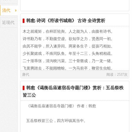
花来
清代
5、惟解：只知道之意。
韩愈-诗词《符读书城南》 古诗 全诗赏析
近现代
木之就规矩，在梓匠轮舆。人之能为人，由腹有诗书。
诗书勤乃有，不勤腹空虚。欲知学之力，贤愚同一初。
由其不能学，所入遂异闾。两家各生子，提孩巧相如。
少长聚嬉戏，不殊同队鱼。年至十二三，头角稍相疏。
二十渐乖张，清沟映污渠。三十骨骼成，乃一龙一猪。
飞黄腾踏去，不能顾蟾蜍。一为马前卒，鞭背生虫蛆。
唐代
阅读：2537次
一为公与相，潭潭府中居。问之何因尔，学与不学欤。
金璧虽重宝，费用难贮储。学问藏之身，身在则有余。
韩愈《谒衡岳庙遂宿岳寺题门楼》赏析：五岳祭秩
君子与小人，不系父母且。不见公与相，起身自犁鉏。
皆三公
不见三公后，寒饥出无驴。文章岂不贵，经训乃菑畬。
潢潦无根源，朝满夕已除。人不通古今，马牛而襟裾。
《谒衡岳庙遂宿岳寺题门楼》 作者：韩愈
行身陷不义，况望多名誉。时秋积雨霁，新凉入郊墟。
灯火稍可亲，简编可卷舒。岂不旦夕念，为尔惜居诸。
五岳祭秩皆三公，四方环镇嵩当中。
恩义有相夺，作诗劝踌躇。