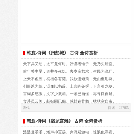
看似平淡，实则是绝不平淡的。韩愈自己说：“艰穷怪变得，
进身朝廷之路实在艰险，难以攀登。
安能以此上论列，愿借辩口如悬河。
往往造平淡”（《送无本师归范阳》）。原来他的“平淡”是来
之不易的。
请你暂且停一停，听我也来唱一唱，
石鼓之歌止于此，呜呼吾意其蹉跎。
全篇中绝妙佳句便是那“草色遥看近却无”了。试想：早春
我的歌比起你的歌，情调很不一样。
【注解】： 1、少陵：杜甫； 2、谪仙：李白。 3、陵迟：
二月，在北方，当树梢上、屋檐下都还挂着冰凌儿的时候，春
衰败。 4、搜：打猎。 5、遮罗：拦捕。 6、隳：毁堕。 7、
在何处？连影儿也不见。但若是下过一番小雨后，第二天，你
韩愈-诗词《归彭城》 古诗 全诗赏析
一年中的月色，只有今夜最美最多，
翥：飞。 8、掎摭：采取； 9、羲：羲和，这里指日； 10、
瞧吧，春来了。雨脚儿轻轻地走过大地，留下了春的印迹，那
娥：指月。 11、讵肯：岂肯； 12、婀：无主见。 13、八
天下兵又动，太平竟何时。訏谟者谁子，无乃失所宜。
就是最初的春草芽儿冒出来了，远远望去，朦朦胧胧，仿佛有
人生全由天命注定，不在其他原因，
代：所指不明，泛指秦汉之后诸朝。 14、则那：又奈何。
前年关中旱，闾井多死饥。去岁东郡水，生民为流尸。
一片极淡极淡的青青之色，这是早春的草色。看着它，人们心
【韵译】：
上天不虚应，祸福各有随。我欲进短策，无由至彤墀。
里顿时充满欣欣然的生意。可是当你带着无限喜悦之情走近去
有酒不饮，如何对得起这明月光景。
刳肝以为纸，沥血以书辞。上言陈尧舜，下言引龙夔。
看个仔细，地上是稀稀朗朗的极为纤细的芽，却反而看不清什
张生手拿周朝石鼓文的拓本， 劝我写一首咏赞它的石鼓歌。
言词多感激，文字少葳蕤。一读已自怪，再寻良自疑。
么颜色了。诗人象一位高明的水墨画家，挥洒着他饱蘸水分的
食芹虽云美，献御固已痴。缄封在骨髓，耿耿空自奇。
妙笔，隐隐泛出了那一抹青青之痕，便是早春的草色。远远望
唐代
阅读：2276次
杜甫李白才华盖世但都作古， 薄才之人面对石鼓无可奈何。
昨者到京城，屡陪高车驰。周行多俊异，议论无瑕疵。
去，再象也没有，可走近了，反倒看不出。这句“草色遥看近
见待颇异礼，未能去毛皮。到口不敢吐，徐徐俟其巇。
却无”，真可谓兼摄远近，空处传神。
韩愈-诗词《宿龙宫滩》 古诗 全诗赏析
周朝政治衰败全国动荡不安， 周宣王发愤起兵挥起了天戈。
归来戎马间，惊顾似羁雌。连日或不语，终朝见相欺。
乘闲辄骑马，茫茫诣空陂。遇酒即酩酊，君知我为谁。
浩浩复汤汤，滩声抑更扬。奔流疑激电，惊浪似浮霜。
这设色的背景，是那落在天街（皇城中的街道）上的纤细