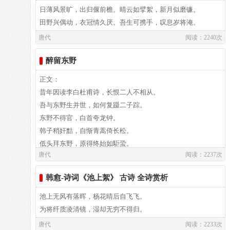
2014.10,：62 4、 张在军．吴秀军编著,新课标小学生必备古诗
粉色墙映衬红柱光彩夺目，壁柱上鬼怪图画或青或红。
日薄风景旷，出归偃前檐。晴云如擘絮，新月似磨镰。
词 一年级：石油工业出版社，2010：57
登上台阶弯腰奉献上酒肉，想借菲薄祭品表示心虔衷。
田野兴偶动，衣冠情久厌。吾生可携手，叹息岁将淹。
主管神庙老人能领会神意，凝视窥察连连地为我鞠躬。
唐代
阅读：2240次
作者介绍：
手持杯蛟教导我掷占方法，说此卜兆最吉他人难相同。
韩愈,韩愈（768～824）字退之，唐代文学家、哲学家、思想
我被放逐蛮荒能侥幸不死，衣食足甘愿在此至死而终。
醉留东野
家，河阳（今河南省焦作孟州市）人，汉族。祖籍河北昌黎，
做侯王将相的欲望早断绝，神纵使赐福于我也难成功。
正文：
世称韩昌黎。晚年任吏部侍郎，又称韩吏部。谥号“文”，又称
此夜投宿佛寺住在高阁上，星月交辉掩映山间雾朦胧。
昔年因读李白杜甫诗，长恨二人不相从。
韩文公。他与柳宗元同为唐代古文运动的倡导者，主张学习先
猿猴啼时钟响不觉到天亮，东方一轮寒日冉冉升高空。
吾与东野生并世，如何复蹑二子踪。
秦两汉的散文语言，破骈为散，扩大文言文的表达功能。宋代
注释
东野不得官，白首夸龙钟。
苏轼称他“文起八代之衰”，明人推他为唐宋八大家之首，与柳
⑴谒：拜见。衡岳：南岳衡山，在今湖南。
韩子稍奸黠，自惭青蒿倚长松。
宗元并称“韩柳”，有“文章巨公”和“百代文宗”之名，作品都收
⑵祭秩：祭祀仪礼的等级次序。三公：周朝的太师、太傅、太
低头拜东野，原得终始如駏蛩。
在《昌黎先生集》里。韩愈在思想上是中国“道统”观念的确立
保称三公，以示尊崇，后来用作朝廷最高官位的通称。皆：一
唐代
阅读：2237次
东野不回头，有如寸筳撞巨钟。
者，是尊儒反佛的里程碑式人物。
作“比”。
吾愿身为云，东野变为龙。
⑶“四方”句：是说东、西、南、北四岳各镇中国一方，环绕着
韩愈-诗词《池上絮》 古诗 全诗赏析
四方上下逐东野，虽有离别无由逢？
中央的中岳嵩山。
池上无风有落晖，杨花晴后自飞飞。
⑷火维：古代五行学说以木、火、水、金、土分属五方，南方
译文：
为将纤质凌清镜，湿却无穷不得归。
属火，故火维属南方。维：隅落。假：授予。柄：权力。
⑸穷：穷尽，这里用作动词。
唐代
阅读：2233次