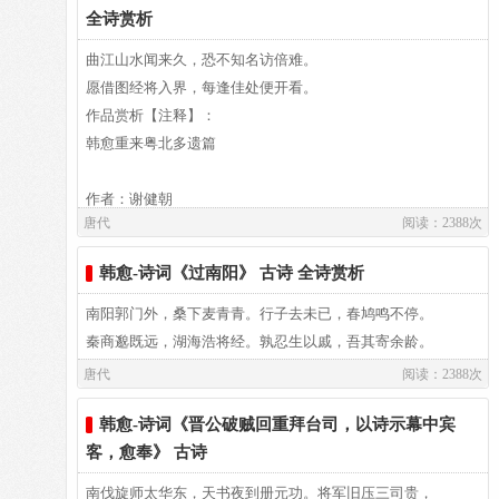
全诗赏析
--韩愈
祭祀五岳的礼仪，如同祭典三公，
轴轳亘淮泗，旆旌连夏鄂。大野纵氐羌，长河浴骝骆。
曲江山水闻来久，恐不知名访倍难。
--李正封
愿借图经将入界，每逢佳处便开看。
泰华衡恒分镇四野，而嵩岳居中。
东西竞角逐，远近施矰缴。人怨童聚谣，天殃鬼行疟。
作品赏析【注释】：
--韩愈
韩愈重来粤北多遗篇
衡山地处荒远的火乡，妖怪特多，
汉刑支郡黜，周制闲田削。侯社退无功，鬼薪惩不恪。
--李正封
作者：谢健朝
天授予南岳的权力，在那里称雄。
余虽司斧锧，情本尚丘壑。且待献俘囚，终当返耕获。
唐代
阅读：2388次
--韩愈
唐代文学家韩愈，大历年间(公元766—779年)，其长兄韩会被
喷泄的云雾，缭绕遮蔽了半山腰，
藁街陈鈇钺，桃塞兴钱鎛。地理画封疆，天文扫寥廓。
韩愈-诗词《过南阳》 古诗 全诗赏析
贬韶州刺史，韩愈随兄南下，那时，他才十岁。两年后，其兄
--李正封
病故，韩愈随嫂郑氏返河南。贞元十九年(公元803年)，关中
南阳郭门外，桑下麦青青。行子去未已，春鸠鸣不停。
虽然有横空极顶，谁能登上顶峰。
天子悯疮痍，将军禁卤掠。策勋封龙额，归兽获麟脚。
地区大旱失收，民不聊生，其时，唐德宗不准减免租税，身为
秦商邈既远，湖海浩将经。孰忍生以戚，吾其寄余龄。
--韩愈
监察御吏的韩愈即上疏为民请命。因措词激烈，触怒皇帝，结
唐代
阅读：2388次
我来这里朝拜，正逢上秋雨季节，
诘诛敬王怒，给复哀人瘼。泽发解兜鍪，酡颜倾凿落。
果被贬连州为阳山县令。韩愈重来粤北，入境先问俗——向张
--李正封
公使君借阅《韶州图经》(早期地方志书)，即兴作诗云：
韩愈-诗词《晋公破贼回重拜台司，以诗示幕中宾
阴暗的晦气笼罩，没有半点清风。
安存惟恐晚，洗雪不论昨。暮鸟已安巢，春蚕看满箔。
客，愈奉》 古诗
--韩愈
曲江山水闻来久，恐未知名访信难。
心底里默默地祈祷，仿佛有应验，
南伐旋师太华东，天书夜到册元功。将军旧压三司贵，
声明动朝阙，光宠耀京洛。旁午降丝纶，中坚拥鼓铎。