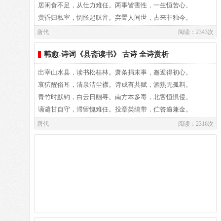
一年明月今宵多，人生由命非由他，
居闲食不足，从仕力难任。两事皆害性，一生恒苦心。
搜于岐阳骋雄俊，万里禽兽皆遮罗。
黄昏归私室，惆怅起叹音。弃置人间世，古来非独今。
有酒不饮奈明何？
唐代
阅读：2343次
镌功勒成告万世，凿石作鼓隳嵯峨。
【注解】： 1、属：倾注，此指劝酒。 2、九疑：即苍梧
韩愈-诗词《县斋读书》 古诗 全诗赏析
山。 3、嗣皇：指唐宪宗。 4、天路：指进身朝庭之途。
从臣才艺咸第一，拣选撰刻留山阿。
出宰山水县，读书松桂林。萧条捐末事，邂逅得初心。
哀狖醒俗耳，清泉洁尘襟。诗成有共赋，酒熟无孤斟。
【韵译】：
雨淋日炙野火燎，鬼物守护烦呵。
青竹时默钓，白云日幽寻。南方本多毒，北客恒惧侵。
谪谴甘自守，滞留愧难任。投章类缟带，伫答逾兼金。
薄薄云丝四面散去，天上不见银河，
公从何处得纸本，毫发尽备无差讹。
唐代
阅读：2316次
空中清风飘飘，月光如荡漾的水波。
辞严义密读难晓，字体不类隶与蝌。
沙岸平展湖水宁静，声影都已消歇，
年深岂免有缺画，快剑砍断生蛟鼍。
斟一杯美酒，我劝你应该对月高歌。
鸾翔凤翥众仙下，珊瑚碧树交枝柯。
你的歌声过分辛酸，歌辞也真悲苦，
金绳铁索锁钮壮，古鼎跃水龙腾梭。