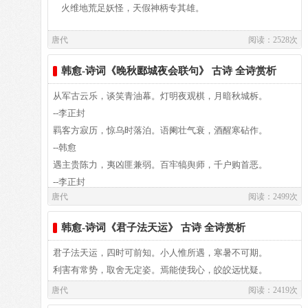
火维地荒足妖怪，天假神柄专其雄。
唐代
阅读：2528次
喷云泄雾藏半腹，虽有绝顶谁能穷。
韩愈-诗词《晚秋郾城夜会联句》 古诗 全诗赏析
我来正逢秋雨节，阴气晦味无清风。
从军古云乐，谈笑青油幕。灯明夜观棋，月暗秋城柝。
潜心默祷若有应，岂非正直能感通。
--李正封
羁客方寂历，惊乌时落泊。语阑壮气衰，酒醒寒砧作。
须臾静扫众峰出，仰见突兀撑青空。
--韩愈
遇主贵陈力，夷凶匪兼弱。百牢犒舆师，千户购首恶。
紫盖连延接天柱，石廪腾掷堆祝融。
--李正封
唐代
阅读：2499次
平生耻论兵，末暮不轻诺。徒然感恩义，谁复论勋爵。
森然魄动下马拜，松柏一径趋灵宫。
--韩愈
韩愈-诗词《君子法天运》 古诗 全诗赏析
多士被沾污，小夷施毒蠚。何当铸剑戟。相与归台阁。
粉墙丹柱动光彩，鬼物图画填青红。
--李正封
君子法天运，四时可前知。小人惟所遇，寒暑不可期。
室妇叹鸣鹳，家人祝喜鹊。终朝考蓍龟，何日亲烝礿。
利害有常势，取舍无定姿。焉能使我心，皎皎远忧疑。
升阶伛偻荐脯酒，欲以菲薄明其衷。
--韩愈
唐代
阅读：2419次
间使断津梁，潜军索林薄。红尘羽书靖，大水沙囊涸。