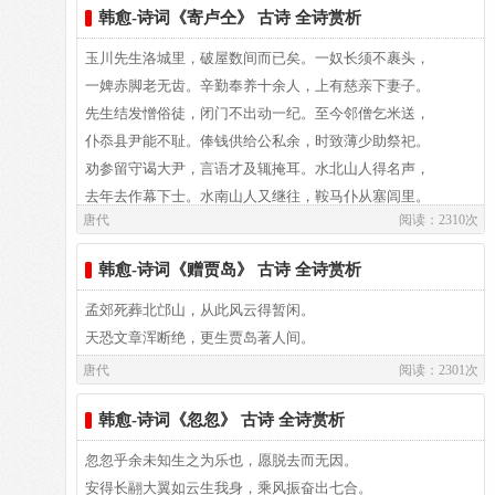
韩愈-诗词《寄卢仝》 古诗 全诗赏析
我实在不能听下去，早就泪落如雨。
陋儒编诗不收入，二雅褊迫无委蛇。
玉川先生洛城里，破屋数间而已矣。一奴长须不裹头，
一婢赤脚老无齿。辛勤奉养十余人，上有慈亲下妻子。
洞庭湖波涛连天，九疑山高峻无比，
孔子西行不到秦，掎摭星宿遗羲娥。
先生结发憎俗徒，闭门不出动一纪。至今邻僧乞米送，
仆忝县尹能不耻。俸钱供给公私余，时致薄少助祭祀。
蛟龙在水中出没，猩鼯在山间啼号。
嗟余好古生苦晚，对此涕泪双滂沱。
劝参留守谒大尹，言语才及辄掩耳。水北山人得名声，
去年去作幕下士。水南山人又继往，鞍马仆从塞闾里。
九死一生，我才到达被贬谪的去处，
忆昔初蒙博士征，其年始改称元和。
唐代
阅读：2310次
少室山人索价高，两以谏官征不起。彼皆刺口论世事，
有力未免遭驱使。先生事业不可量，惟用法律自绳己。
蛰居荒僻，默默受苦有如罪犯藏逃。
古人从军在右辅，为我度量掘臼科。
韩愈-诗词《赠贾岛》 古诗 全诗赏析
春秋三传束高阁，独抱遗经穷终始。往年弄笔嘲同异，
怪辞惊众谤不已。近来自说寻坦途。犹上虚空跨绿駬。
下床常常怕蛇咬，吃饭时时怕中毒，
孟郊死葬北邙山，从此风云得暂闲。
濯冠沐浴告祭酒，如此至宝存岂多。
去年生儿名添丁，意令与国充耘耔。国家丁口连四海，
天恐文章浑断绝，更生贾岛著人间。
岂无农夫亲耒耜。先生抱才终大用，宰相未许终不仕。
近海地湿蛰伏蛇虫，到处熏散腥臊。
唐代
毡包席裹可立致，十鼓只载数骆驼。
阅读：2301次
假如不在陈力列，立言垂范亦足恃。苗裔当蒙十世宥，
岂谓贻厥无基阯。故知忠孝生天性，洁身乱伦定足拟。
郴州府门前的大鼓，昨日捶个不停，
韩愈-诗词《忽忽》 古诗 全诗赏析
荐诸太庙比郜鼎，光价岂止百倍过。
昨晚长须来下状，隔墙恶少恶难似。每骑屋山下窥阚，
忽忽乎余未知生之为乐也，愿脱去而无因。
浑舍惊怕走折趾。凭依婚媾欺官吏，不信令行能禁止。
新皇继位，定要举用贤能夔和皋陶。
圣恩若许留太学，诸生讲解得切磋。
安得长翮大翼如云生我身，乘风振奋出七合。