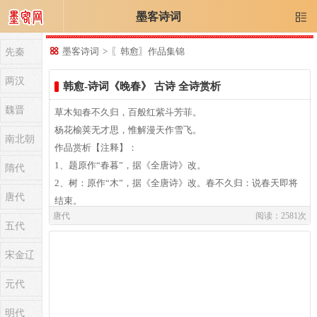
墨客诗词

先秦

墨客诗词
>
〖韩愈〗作品集锦
两汉
韩愈-诗词《晚春》 古诗 全诗赏析
魏晋
草木知春不久归，百般红紫斗芳菲。
杨花榆荚无才思，惟解漫天作雪飞。
南北朝
作品赏析【注释】：
1、题原作“春暮”，据《全唐诗》改。
隋代
2、树：原作“木”，据《全唐诗》改。春不久归：说春天即将
唐代
结束。
唐代
阅读：2581次
3、芳菲：形容花草的芬芳、茂盛。刘禹锡《春日书怀》：“野
五代
草芳菲红
锦地，游丝撩乱碧罗天。”
宋金辽
4、榆荚：榆未生叶时，枝条间先生榆荚，形状似钱而小，色
元代
白成串。
俗呼“榆钱”，随风飘落。此句是说扬花、榆荚都开不出潦亮的
明代