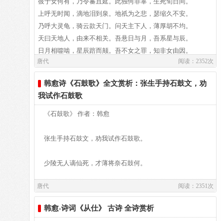
彼于女何有，乃令蕃且延。此独何罪辜，生死旬日间。
--李正封
上呼无时闻，滴地泪到泉。地祇为之悲，瑟缩久不安。
穷天贡琛异，匝海赐酺醵。作乐鼓还槌，从禽弓始彍。
下床畏蛇食畏药，海气湿蛰熏腥臊。
乃呼大灵龟，骑云款天门。问天主下人，薄厚胡不均。
--韩愈
天曰天地人，由来不相关。吾悬日与月，吾系星与辰。
取欢移日饮，求胜通宵博。五白气争呼，六奇心运度。
昨者州前捶大鼓，嗣皇继圣登夔皋。
日月相噬啮，星辰踣而颠。吾不女之罪，知非女由因。
唐代
阅读：2352次
--李正封
且物各有分，孰能使之然。有子与无子，祸福未可原。
恩泽诚布濩，嚚顽已箫勺。告成上云亭，考古垂矩矱。
赦书一日行万里，罪从大辟皆除死。
鱼子满母腹，一一欲谁怜。细腰不自乳，举族常孤鳏。
韩愈诗《石鼓歌》全文赏析：张生手持石鼓文，劝
--韩愈
鸱枭啄母脑，母死子始翻。蝮蛇生子时，坼裂肠与肝。
我试作石鼓歌
前堂清夜吹，东第良晨酌。池莲拆秋房，院竹翻夏箨。
迁者追回流者还，涤瑕荡垢清朝班。
好子虽云好，未还恩与勤。恶子不可说，鸱枭蝮蛇然。
--李正封
有子且勿喜，无子固勿叹。上圣不待教，贤闻语而迁。
《石鼓歌》 作者：韩愈
五狩朝恒岱，三畋宿杨柞。农书乍讨论，马法长悬格。
州家申名使家抑，坎轲只得移荆蛮。
下愚闻语惑，虽教无由悛。大灵顿头受，即日以命还。
--韩愈
地祇谓大灵，女往告其人。东野夜得梦，有夫玄衣巾。
张生手持石鼓文，劝我试作石鼓歌。
雪下收新息，阳生过京索。尔牛时寝讹，我仆或歌咢。
判司卑官不堪说，未免捶楚尘埃间。
闯然入其户，三称天之言。再拜谢玄夫，收悲以欢忻。
--李正封
少陵无人谪仙死，才薄将奈石鼓何。
同时辈流多上道，天路幽险难追攀。
唐代
阅读：2351次
周纲凌迟四海沸，宣王愤起挥天戈。
君歌且休听我歌，我歌今与君殊科：
韩愈-诗词《从仕》 古诗 全诗赏析
大开明堂受朝贺，诸侯剑佩鸣相磨。