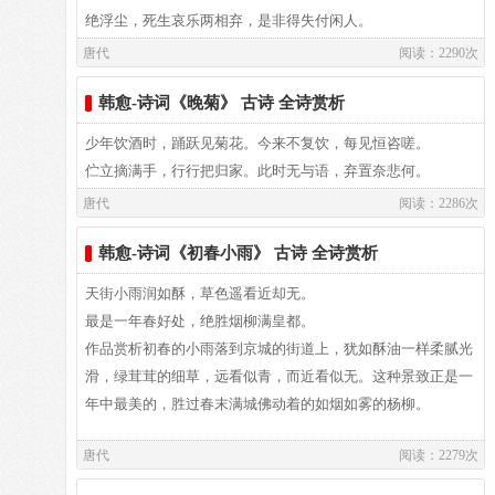
先生受屈未曾语，忽此来告良有以。嗟我身为赤县令，
绝浮尘，死生哀乐两相弃，是非得失付闲人。
操权不用欲何俟。立召贼曹呼伍伯，尽取鼠辈尸诸市。
大赦的文书，一日万里地传送四方，
观经鸿都尚填咽，坐见举国来奔波。
唐代
阅读：2290次
先生又遣长须来，如此处置非所喜。况又时当长养节，
都邑未可猛政理。先生固是余所畏，度量不敢窥涯涘。
罪犯递减一等，死罪免死改为流放。
剜苔剔藓露节角，安置妥帖平不颇。
韩愈-诗词《晚菊》 古诗 全诗赏析
放纵是谁之过欤，效尤戮仆愧前史。买羊沽酒谢不敏，
偶逢明月曜桃李。先生有意许降临，更遣长须致双鲤。
少年饮酒时，踊跃见菊花。今来不复饮，每见恒咨嗟。
贬谪的改为追回，流放的也被召还，
大厦深檐与覆盖，经历久远期无陀。
伫立摘满手，行行把归家。此时无与语，弃置奈悲何。
涤荡污秽瑕垢，改革弊端清理朝班。
唐代
阅读：2286次
中朝大官老于事，讵肯感激徒媕婀。
韩愈-诗词《初春小雨》 古诗 全诗赏析
刺史为我申报了，却被观察使扣压，
牧童敲火牛砺角，谁复着手为摩挲。
天街小雨润如酥，草色遥看近却无。
命运坎坷，只得移向那偏僻的荆蛮。
日销月铄就埋没，六年西顾空吟哦。
最是一年春好处，绝胜烟柳满皇都。
作品赏析初春的小雨落到京城的街道上，犹如酥油一样柔腻光
做个判司卑职的小官，真不堪说起，
羲之俗书趁姿媚，数纸尚可博白鹅。
滑，绿茸茸的细草，远看似青，而近看似无。这种景致正是一
年中最美的，胜过春末满城佛动着的如烟如雾的杨柳。
一有过错未免要挨打，而跪伏在地。
继周八代争战罢，无人收拾理则那。
唐代
阅读：2279次
这首小诗是写给水部员外郎张籍的。张籍在兄弟辈中排行
当时一起贬谪的人，大都已经启程，
方今太平日无事，柄任儒术崇丘轲。
十八，故称“张十八”。诗的风格清新自然，简直是口语化的。