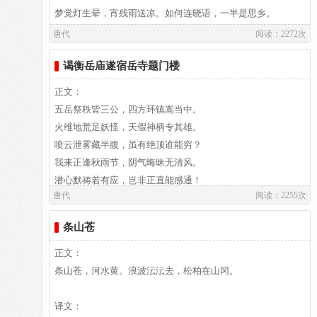
庆功之时大开明堂接受朝贺， 诸侯接踵而至剑佩叮撞磨。
梦觉灯生晕，宵残雨送凉。如何连晓语，一半是思乡。
小雨。透过雨丝遥望草色，更给早春草色增添了一层朦胧美。
而小雨又滋润如酥。酥就是奶油。受了这样的滋润，那草色还
唐代
阅读：2272次
宣王田猎驰骋岐阳多么英俊， 四方禽兽无处躲藏都被网罗。
能不新吗？又有这样的背景来衬托，那草色还能不美吗？
谒衡岳庙遂宿岳寺题门楼
为把英雄功业刻石扬名万世， 凿山石雕石鼓毁坏高山嵯峨。
临了，诗人还来个对比：“绝胜烟柳满皇都”。诗人认为初
正文：
春草色比那满城处处烟柳的景色不知要胜过多少倍。因
五岳祭秩皆三公，四方环镇嵩当中。
随从之臣才艺都是世上第一， 挑选优秀撰写刻石放在山坡。
为，“遥看近却无”的草色，是早春时节特有的，它柔嫩饱含水
火维地荒足妖怪，天假神柄专其雄。
分，象征着大地春回、万象更新的欣欣生意。而烟柳呢？已经
喷云泄雾藏半腹，虽有绝顶谁能穷？
是“杨柳堆烟”时候，何况“满”城皆是，不稀罕了。到了暮春三
我来正逢秋雨节，阴气晦昧无清风。
月，色彩浓重，反倒不那么惹人喜爱了。象这样运用对比手
潜心默祷若有应，岂非正直能感通！
法，与一般不同，这是一种加倍写法，为了突出春色的特征。
唐代
阅读：2255次
须臾静扫众峰出，仰见突兀撑青空。
紫盖连延接天柱，石廪腾掷堆祝融。
“物以稀为贵”，早春时节的春草之色也是很娇贵的。“新
条山苍
森然魄动下马拜，松柏一径趋灵宫。
年都未有芳华，二月初惊见草芽”（韩愈《春雪》）。这是一
粉墙丹柱动光彩，鬼物图画填青红。
正文：
种心理状态。严冬方尽，余寒犹厉，突然看到这美妙的草色，
升阶伛偻荐脯酒，欲以菲薄明其衷。
条山苍，河水黄。浪波沄沄去，松柏在山冈。
心头不由得又惊又喜。这一些些轻淡的绿，是当时大地唯一的
庙令老人识神意，睢盱侦伺能鞠躬。
装饰；可是到了晚春则“草树知春不久归”（韩愈《晚春》），
手持杯珓导我掷，云此最吉余难同。
译文：
这时那怕柳条儿绿得再好，人们也无心看，因为已缺乏那一种