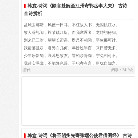
庙内老人识神意，睢盱侦伺能鞠躬。
--李正封
韩愈-诗词《除官赴阙至江州寄鄂岳李大夫》 古诗
铭山子所工，插羽余何怍。未足烦刀俎，只应输管钥。
全诗赏析
手持杯蛟导我掷，云此最吉余难同。
--韩愈
盆城去鄂渚，风便一日耳。不枉故人书，无因帆江水。
雨矢逐天狼，电矛驱海若。灵诛固无纵，力战谁敢却。
故人辞礼闱，旌节镇江圻。而我窜逐者，龙钟初得归。
窜逐蛮荒幸不死，衣食才足甘长终。
--李正封
别来已三岁，望望长迢递。咫尺不相闻，平生那可计。
峨峨云梯翔，赫赫火箭著。连空隳雉堞，照夜焚城郭。
我齿落且尽，君鬓白几何。年皆过半百，来日苦无多。
侯王将相望久绝，神纵欲福难为功。
--韩愈
少年乐新知，衰暮思故友。譬如亲骨肉，宁免相可不。
军门宣一令，庙算建三略。雷鼓揭千枪，浮桥交万筰。
我昔实愚蠢，不能降色辞。子犯亦有言，臣犹自知之。
夜投佛寺上高阁，星月掩映云曈昽。
--李正封
唐代
阅读：2419次
公其务贳过，我亦请改事。桑榆倘可收，愿寄相思字。
蹂野马云腾，映原旗火铄。疲氓坠将拯，残虏狂可缚。
猿鸣钟动不知曙，杲杲寒日生于东。
--韩愈
摧锋若貙兕，超乘如猱玃。逢掖服翻惭，缦胡缨可愕。
【注解】： 1、火维：古以五行分属五方，因以“火维”指南
--李正封
方。维：隅落。 2、睢盱：凝视。 3、杯蛟：也作“杯教”.占卜
星陨闻雊雉，师兴随唳鹤。虎豹贪犬羊，鹰鹯憎鸟雀。
用具。 4、云此句：旧说以半俯半仰者最吉。 5、杲杲：形容
--韩愈
日色明亮。
烧陂除积聚，灌垒失依托。凭轼谕昏迷，执殳征暴虐。
--李正封
【韵译】：
韩愈-诗词《将至韶州先寄张端公使君借图经》 古诗
仓空战卒饥，月黑探兵错。凶徒更蹈藉，逆族相啖嚼。