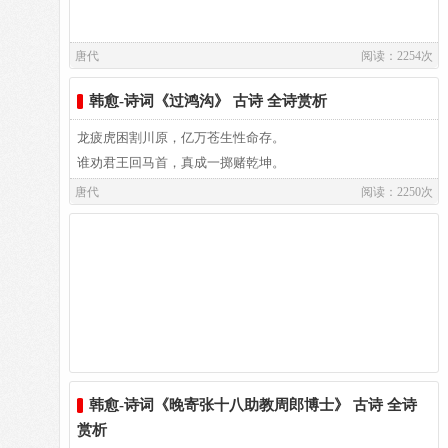
窜逐蛮荒幸不死，衣食才足甘长终。
新鲜感。
侯王将相望久绝，神纵欲福难为功。
唐代
阅读：2254次
夜投佛寺上高阁，星月掩映云曈昽。
译文及注释：
所以，诗人就在第三句转折时提醒说：“最是一年春好
猿鸣钟动不知曙，杲杲寒日生于东。
译文
处。”是呀，一年之计在于春，而春天的最好处却又在早春。
韩愈-诗词《过鸿沟》 古诗 全诗赏析
苍翠的中条山啊，浪涛滚滚的黄河水。你的浪涛汹涌澎湃，一
译文：
泻千里，流向远方；苍松翠柏，郁郁葱葱，挺立在山冈上。
龙疲虎困割川原，亿万苍生性命存。
这首诗咏早春，能摄早春之魂，给读者以无穷的美感趣
注释
谁劝君王回马首，真成一掷赌乾坤。
味，甚至是绘画所不能及的。诗人没有彩笔，但他用诗的语言
（1）条山：即中条山，在今山西省西南部，黄河北岸，唐朝
唐代
阅读：2250次
描绘出极难描摹的色彩——一种淡素的、似有却无的色彩。如
译文及注释：
名山，许多人都在此题诗。 苍：深绿色。
果没有锐利深细的观察力和高超的诗笔，便不可能把早春的自
译文
（2）河水：黄河之水。
然美提炼为艺术美。
祭五岳典礼如同祭祀三公，五岳中四山环绕嵩山居中。
（3）沄沄（yún ）：形容波浪滔滔。
衡山地处荒远多妖魔鬼怪，上天授权南岳神赫赫称雄。
（4）松柏：用“岁寒然后知松柏之后凋”原意。高冈：山冈，
（钱仲联 徐永端）
半山腰喷泄云雾迷迷茫茫，虽然有绝顶谁能登上顶峰。
指中条山。首句已见山字，不应复出，故用高。
我来这里正逢秋雨绵绵时，天气阴暗没有半点儿清风。
参考资料：
1、 宗传璧．韩愈诗选注：,山东教育出版社，1986年06月第1
心里默默祈祷仿佛有应验，岂非为人正直能感应灵通？
版：29 2、 （唐）白居易等著．；王一娟，傅绍良选注,白居
片刻云雾扫去显出众峰峦，抬头仰望山峰突兀插云空。
易元稹韩愈柳宗元诗精选200首：山西古籍出版社，1995.10：
韩愈-诗词《晚寄张十八助教周郎博士》 古诗 全诗
紫盖峰绵延连接着天柱峰，石廪山起伏不平连着祝融。
133 3、 卞孝萱张清华编选．韩愈集：凤凰出版社，
赏析
严森险峻惊心动魄下马拜，沿着松柏小径直奔神灵宫。