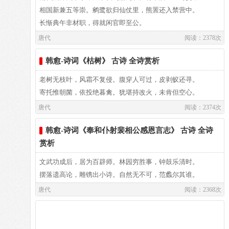
相国新兼五等崇。鹓鹭欲归仙仗里，熊罴还入禁营中。
--李正封
愿借图经将入界，亦逢佳处便开看。
难道不是岳神正直，能感应灵通？
长惭典午非材职，得就闲官即至公。
密坐列珠翠，高门涂粉雘。跋朝贺书飞，塞路归鞍跃。
--韩愈
唐代
阅读：2378次
可见，韩愈欲先知地方疆域沿革、民俗风物、山川地貌等情
片刻云雾扫去，众山峰开始显出，
魏阙横云汉，秦关束岩崿。拜迎罗櫜鞬，问遗结囊橐。
况，以便日后尽“守土者之责”。韩愈在阳山有惠政，但史籍无
韩愈-诗词《枯树》 古诗 全诗赏析
--李正封
详细记载，只说他“有爱在民”，“民生子且字其姓”。
抬头仰望，山峰突兀地支撑苍穹。
江淮永清晏，宇宙重开拓。是日号升平，此年名作噩。
老树无枝叶，风霜不复侵。腹穿人可过，皮剥蚁还寻。
--韩愈
今阳山县城尚存他当年垂钓之处所，称“韩文公钓鱼台”，北面
寄托惟朝菌，依投绝暮禽。犹堪持改火，未肯但空心。
紫盖峰连延不断，紧接着天柱峰，
洪赦方下究，武飙亦旁魄。南据定蛮陬，北攫空朔漠。
山崖石壁上有他的题字，叫“贤令山”。这也许是“有爱在民”的
唐代
阅读：2374次
--李正封
根据和后人对他敬仰的佐证吧?他在阳山很注重地方史志，常
石廪峰逶迤上延，绵连着祝融峰。
儒生惬教化，武士猛刺斫。吾相两优游，他人双落莫。
韩愈-诗词《奉和仆射裴相公感恩言志》 古诗 全诗
常把志乘作为教科书，故有“韩愈过岭，先借《韶州图经》”的
--韩愈
赏析
佳话。他重来粤北多遗篇，有《燕喜亭记》、 《宿龙宫滩
严森险峻惊心动魄，我下马膜拜，
印从负鼎佩，门为登坛凿。再入更显严，九迁弥謇谔。
诗》、《贞女峡》、 《游同官峡》、 《别知赋》、 《送区册
文武功成后，居为百辟师。林园穷胜事，钟鼓乐清时。
--李正封
序》、 《衙斋有怀》和《湟水答张十一功曹》等。 (载1986．
摆落遗高论，雕镌出小诗。自然无不可，范蠡尔其谁。
沿着松柏间一条小径，直奔灵宫。
宾筵尽狐赵，导骑多卫霍。国史擅芬芳，宫娃分绰约。
12．20《韶关报》)
唐代
--韩愈
阅读：2368次
白墙映衬红柱，闪耀着夺目光彩，
丹掖列鹓鹭，洪炉衣狐貉。摛文挥月毫，讲剑淬霜锷。
--李正封
壁柱上图画模样鬼怪，或青或红。
命衣备藻火，赐乐兼拊搏。两厢铺氍毹，五鼎调勺药。