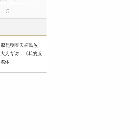
5
年获昆明春天杯民族
吴大为专访，《我的服
大媒体