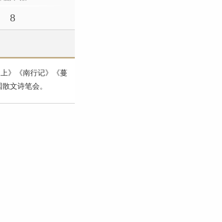
8
岛上》《南行记》《蔓
国散文诗笔会。