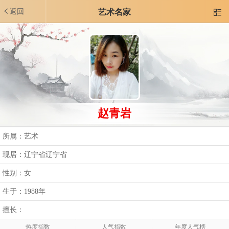
返回
艺术名家

赵青岩
所属：艺术
现居：辽宁省辽宁省
性别：女
生于：1988年
擅长：
热度指数
人气指数
年度人气榜