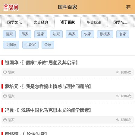
国学百家

国学文化
文史经典
诸子百家
朝史综论
国学名士
儒家
墨家
道家
法家
兵家
农家
纵横家
名家
阴阳家
小说家
杂家
祖国华 ·〖儒家“乐教”思想及其启示〗
 儒家
 1886次
蒙培元 ·〖我是怎样提出情感与理性问题的〗
 儒家
 1886次
冯俊 ·〖浅谈中国化马克思主义的儒学因素〗
 儒家
 1886次
南怀瑾 · 〖论语别裁〗