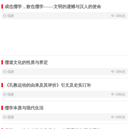
成也儒学，败也儒学-——文明的遗憾与汉人的使命
 儒家
 1886次
儒道文化的性质与界定
 儒家
 1886次
《孔教运动的由来及其评价》引文及史实订补
 儒家
 1886次
儒学本质与现代生活
 儒家
 1886次